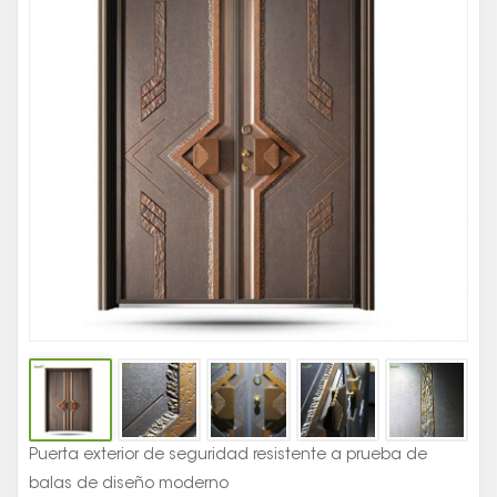
D
Se
A
Pr
D
Ba
D
Al
Fu
Puerta exterior de seguridad resistente a prueba de
balas de diseño moderno