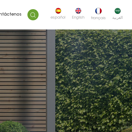
ntáctenos
español
English
العربية
français