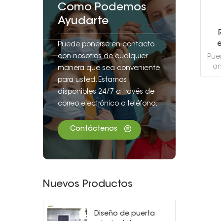
Como Podemos
Ayudarte
Puede ponerse en contacto
ace
con nosotros de cualquier
Pue
an
manera que sea conveniente
para usted. Estamos
disponibles 24/7 a través de
correo electrónico o teléfono.
Contáctenos
Nuevos Productos
Diseño de puerta