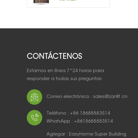
fundido
CONTÁCTENOS
Estamos en línea 7*24 horas para
responder a todas sus preguntas
Correo electrónico : sales@zanfit.cn
Teléfono : +86 18688883514
WhatsApp : +8618688883514
Agregar : EasyHome Super Building