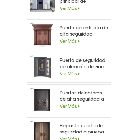
principal de
seguridad de acero
Ver Más
simple exterior de
alta calidad
Puerta de entrada de
alta seguridad
personalizada de
Ver Más
cobre noble
Puerta de seguridad
de aleación de zinc
de vidrio a prueba de
Ver Más
ladrones en la puerta
Puertas delanteras
de alta seguridad a
prueba de ladrones
Ver Más
personalizadas
Elegante puerta de
seguridad a prueba
de balas de aluminio
Ver Más