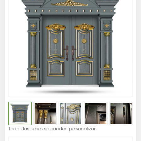
Ex
D
Al
Se
C
Ga
D
Se
En
Co
Es
Todas las series se pueden personalizar.